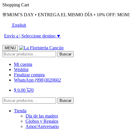
Skip
Skip
Shopping Cart
to
to
🌸MOM’S DAY • ENTREGA EL MISMO DÍA • 10% OFF: MOM1
navigation
content
English
Envío a |
Seleccione destino
⯆
MENU
Buscar
Buscar
por:
Mi cuenta
Wishlist
Finalizar compra
WhatsApp (998)3020602
$
0.00
0
Buscar
Buscar
por:
Tienda
Día de las madres
Globos y Regalos
Amor/Aniversario