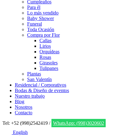
Cumpleaños
Para él
Lo más vendido
Baby Shower
Funeral
Toda Ocasión
Compra por Flor
Callas
Lirios
Orquídeas
Rosas
Girasoles
Tulipanes
Plantas
San Valentín
Residencial / Corporativos
Bodas & Diseño de eventos
Nuestro trabajo
Blog
Nosotros
Contacto
Tel: +52 (998)2542419 /
WhatsApp: (998)3020602
English