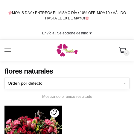
Skip
Skip
to
to
MOM’S DAY • ENTREGA EL MISMO DÍA • 10% OFF: MOM10 • VÁLIDO
navigation
content
HASTA EL 10 DE MAYO!
Envío a |
Seleccione destino
⯆
MENU
0
flores naturales
Mostrando el único resultado