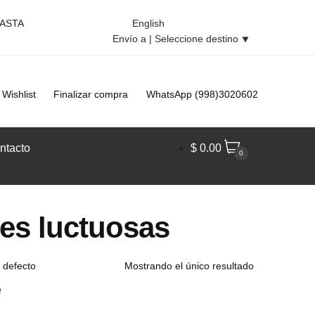
HASTA
English
Envío a |
Seleccione destino
⯆
Wishlist
Finalizar compra
WhatsApp (998)3020602
ntacto
$
0.00
0
res luctuosas
Mostrando el único resultado