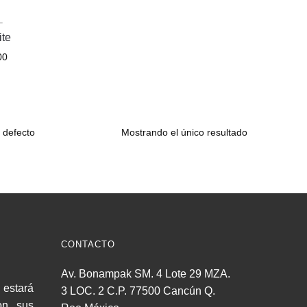
L
ite
00
Mostrando el único resultado
CONTACTO
Av. Bonampak SM. 4 Lote 29 MZA.
estará
3 LOC. 2 C.P. 77500 Cancún Q.
on sus