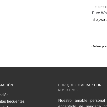
FUNERA
Pure Wh
$
3,250.
MACIÓN
POR QUÉ COMPRAR CON
NOSOTROS
ación
Nuestro amable personal 
tas frecuentes
encantado de ayudarle c