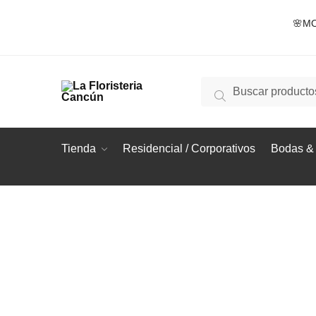
Skip
Skip
🌸MO
to
to
navigation
content
Buscar
Buscar
por:
Tienda
Residencial / Corporativos
Bodas & 