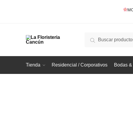
Skip
Skip
MO
to
to
navigation
content
Buscar
Buscar
por:
Tienda
Residencial / Corporativos
Bodas & 