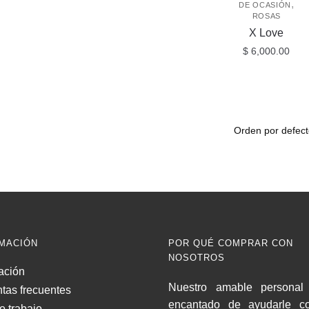
,
DE OCASIÓN
ROSAS
X Love
$
6,000.00
MACIÓN
POR QUÉ COMPRAR CON
NOSOTROS
ación
Nuestro amable personal 
tas frecuentes
encantado de ayudarle c
o trabajo