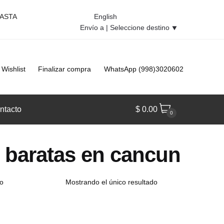
HASTA
English
Envío a |
Seleccione destino
⯆
Wishlist
Finalizar compra
WhatsApp (998)3020602
ntacto
$
0.00
0
s baratas en cancun
Mostrando el único resultado