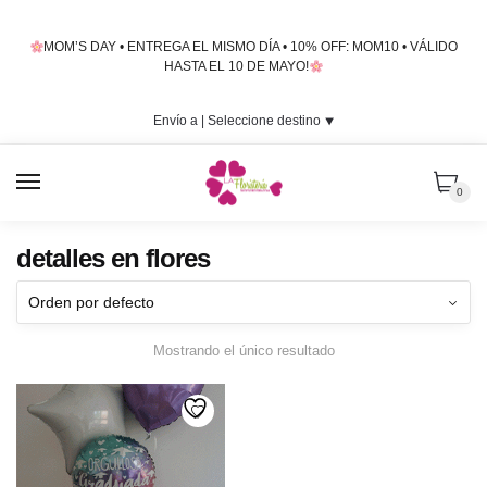
Skip
Skip
to
to
MOM’S DAY • ENTREGA EL MISMO DÍA • 10% OFF: MOM10 • VÁLIDO
navigation
content
HASTA EL 10 DE MAYO!
Envío a |
Seleccione destino
⯆
MENU
0
detalles en flores
Mostrando el único resultado