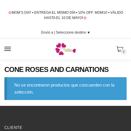
Skip
Skip
to
to
MOM’S DAY • ENTREGA EL MISMO DÍA • 10% OFF: MOM10 • VÁLIDO
navigation
content
HASTA EL 10 DE MAYO!
Envío a |
Seleccione destino
⯆
MENU
0
CONE ROSES AND CARNATIONS
No se encontraron productos que concuerden con la
selección.
CLIENTE