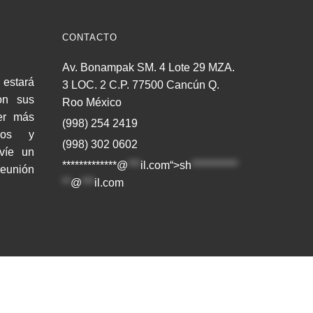
CONTACTO
Av. Bonampak SM. 4 Lote 29 MZA.
estará
3 LOC. 2 C.P. 77500 Cancún Q.
on sus
Roo México
er más
(998) 254 2419
cios y
(998) 302 0602
nvíe un
*************@
***
il.com“>
sh
***********
reunión
**
@
***
il.com