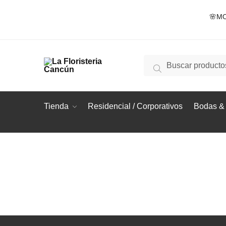
Skip
Skip
🌸MO
to
to
navigation
content
Buscar
Buscar
por:
Tienda
Residencial / Corporativos
Bodas & 