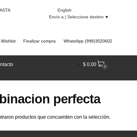
HASTA
English
Envío a |
Seleccione destino
⯆
Wishlist
Finalizar compra
WhatsApp (998)3020602
ntacto
$
0.00
0
inacion perfecta
traron productos que concuerden con la selección.