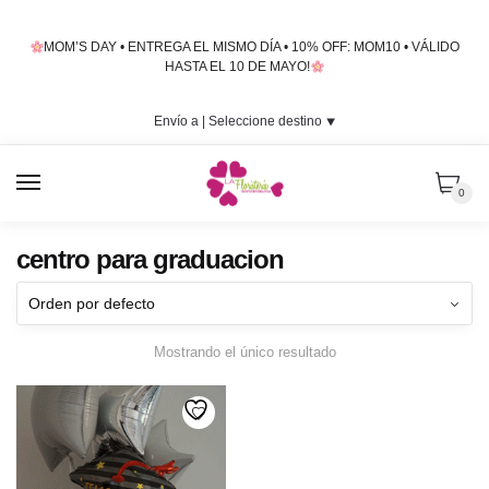
Skip
Skip
to
to
MOM’S DAY • ENTREGA EL MISMO DÍA • 10% OFF: MOM10 • VÁLIDO
navigation
content
HASTA EL 10 DE MAYO!
Envío a |
Seleccione destino
⯆
MENU
0
centro para graduacion
Mostrando el único resultado