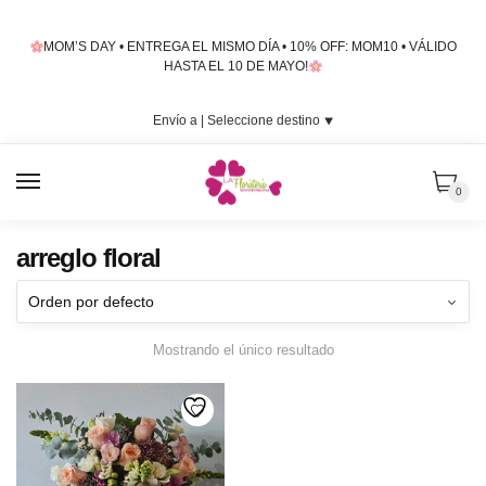
Skip
Skip
to
to
MOM’S DAY • ENTREGA EL MISMO DÍA • 10% OFF: MOM10 • VÁLIDO
navigation
content
HASTA EL 10 DE MAYO!
Envío a |
Seleccione destino
⯆
MENU
0
arreglo floral
Mostrando el único resultado