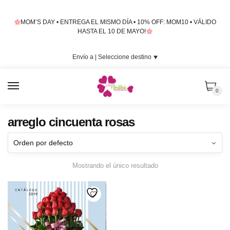
Skip
Skip
to
to
MOM’S DAY • ENTREGA EL MISMO DÍA • 10% OFF: MOM10 • VÁLIDO
navigation
content
HASTA EL 10 DE MAYO!
Envío a |
Seleccione destino
⯆
MENU
0
arreglo cincuenta rosas
Mostrando el único resultado