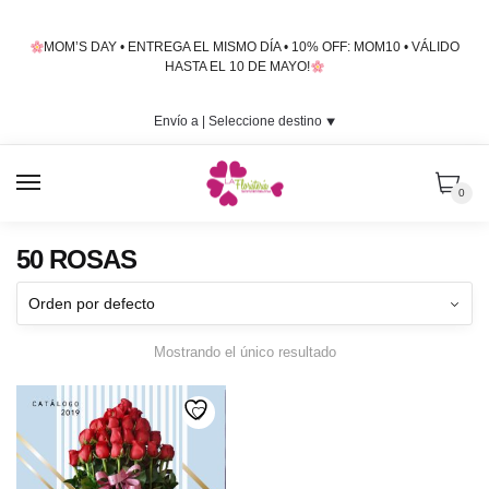
Skip
Skip
to
to
MOM’S DAY • ENTREGA EL MISMO DÍA • 10% OFF: MOM10 • VÁLIDO
navigation
content
HASTA EL 10 DE MAYO!
Envío a |
Seleccione destino
⯆
MENU
0
50 ROSAS
Mostrando el único resultado