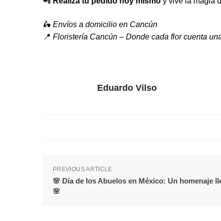
📲
Realiza tu pedido hoy mismo
y vive la magia 
🛵
Envíos a domicilio en Cancún
📍
Floristería Cancún – Donde cada flor cuenta una
Eduardo Vilso
PREVIOUS ARTICLE
🌸 Día de los Abuelos en México: Un homenaje ll
🌸