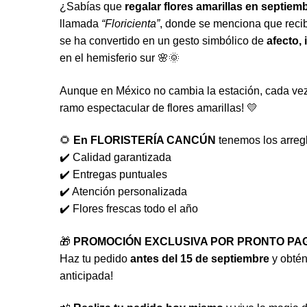
¿Sabías que
regalar flores amarillas en septiem
llamada
“Floricienta”
, donde se menciona que recib
se ha convertido en un gesto simbólico de
afecto,
en el hemisferio sur 🌸🌞
Aunque en México no cambia la estación, cada vez
ramo espectacular de flores amarillas! 💛
🌻
En FLORISTERÍA CANCÚN
tenemos los arregl
✔️ Calidad garantizada
✔️ Entregas puntuales
✔️ Atención personalizada
✔️ Flores frescas todo el año
🎁
PROMOCIÓN EXCLUSIVA POR PRONTO PA
Haz tu pedido
antes del 15 de septiembre
y obté
anticipada!