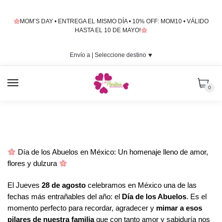
Skip
Skip
to
to
MOM’S DAY • ENTREGA EL MISMO DÍA • 10% OFF: MOM10 • VÁLIDO
navigation
content
HASTA EL 10 DE MAYO!
Envío a |
Seleccione destino
⯆
MENU
0
Día de los Abuelos en México: Un homenaje lleno de amor,
flores y dulzura
El Jueves
28 de agosto
celebramos en México una de las
fechas más entrañables del año: el
Día de los Abuelos
. Es el
momento perfecto para recordar, agradecer y
mimar a esos
pilares de nuestra familia
que con tanto amor y sabiduría nos